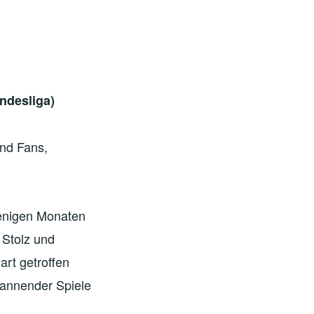
ndesliga)
und Fans,
wenigen Monaten
 Stolz und
art getroffen
spannender Spiele