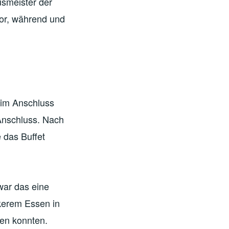
usmeister der
vor, während und
 im Anschluss
Anschluss. Nach
 das Buffet
war das eine
kerem Essen in
hen konnten.