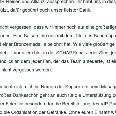
B-Reisen und Allianz, aussprechen. Ihr habt uns in dies
tützt, dafür gebührt euch unser tiefster Dank.
nicht vergessen, dass wir immer noch auf eine großartig
nnen. Eine Saison, die uns mit dem Titel des Suoercup 
it einer Bronzemedaille belohnt hat. Wie viele großarti
lebt – vor allem hier in der SCHARRena. Jeder Sieg, j
enblick an dem jeder Fan, der das Team anfeuerte, ist ei
 nicht vergessen werden.
e möchte ich mich im Namen der Supporters beim Mana
roßes Dankeschön geht an euch für die Unterstützung be
er Feier, insbesondere für die Bereitstellung des VIP-R
ie Organisation der Getränke. Ohne euren Einsatz wä