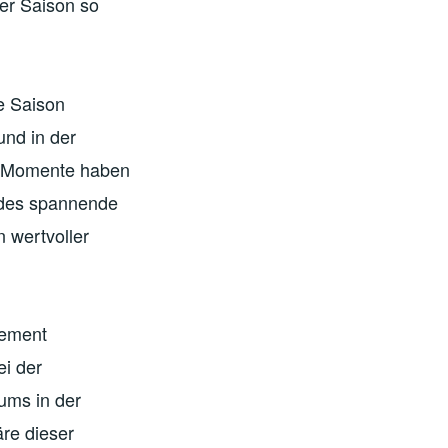
er Saison so
e Saison
und in der
ge Momente haben
edes spannende
n wertvoller
gement
i der
aums in der
re dieser