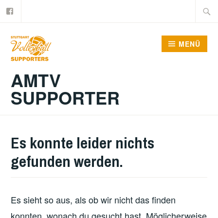
Facebook
Zum
Suche
Inhalt
nach:
springen
MENÜ
AMTV
SUPPORTER
Es konnte leider nichts
gefunden werden.
Es sieht so aus, als ob wir nicht das finden
konnten, wonach du gesucht hast. Möglicherweise